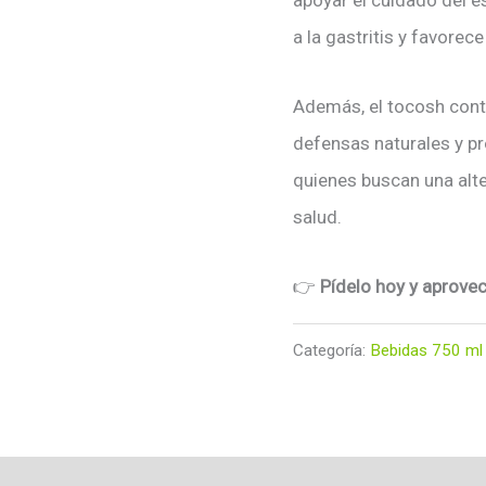
apoyar el cuidado del e
a la gastritis y favorece
Además, el tocosh contr
defensas naturales y pr
quienes buscan una alter
salud.
👉
Pídelo hoy y aprovec
Categoría:
Bebidas 750 ml