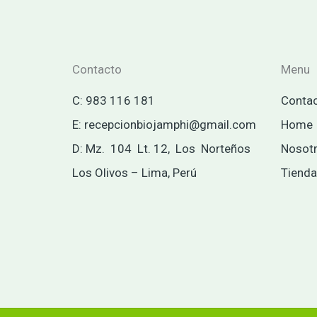
Contacto
Menu
C: 983 116 181
Conta
E: recepcionbiojamphi@gmail.com
Home
D: Mz. 104 Lt. 12, Los Norteños
Nosot
Los Olivos – Lima, Perú
Tienda